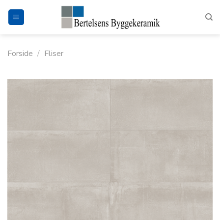
Fortsæt
til
indhold
Forside
/
Fliser